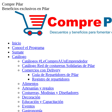
Saltar
Facebook
Instagram
Compre Pilar
al
Beneficios exclusivos en Pilar
contenido
Inicio
Conocé el Programa
Sumate
Catálogo
Catálogos #LeComproAUnEmprendedor
Catálogo Red de costureras Solidarias de Pilar
Comercios con Delivery
Guía de Repartidores de Pilar
Registro de repartidores
Alimentos
Artesanías y regalos
Costureras, Modistas y Diseñadores
Decoración
Educación y Capacitación
Eventos
Gastronomía