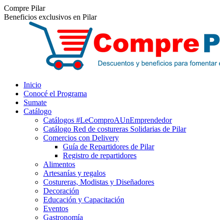
Saltar
Facebook
Instagram
Compre Pilar
al
Beneficios exclusivos en Pilar
contenido
Inicio
Conocé el Programa
Sumate
Catálogo
Catálogos #LeComproAUnEmprendedor
Catálogo Red de costureras Solidarias de Pilar
Comercios con Delivery
Guía de Repartidores de Pilar
Registro de repartidores
Alimentos
Artesanías y regalos
Costureras, Modistas y Diseñadores
Decoración
Educación y Capacitación
Eventos
Gastronomía