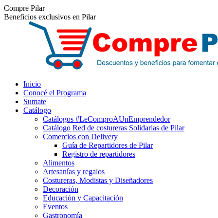
Saltar
Facebook
Instagram
Compre Pilar
al
Beneficios exclusivos en Pilar
contenido
Inicio
Conocé el Programa
Sumate
Catálogo
Catálogos #LeComproAUnEmprendedor
Catálogo Red de costureras Solidarias de Pilar
Comercios con Delivery
Guía de Repartidores de Pilar
Registro de repartidores
Alimentos
Artesanías y regalos
Costureras, Modistas y Diseñadores
Decoración
Educación y Capacitación
Eventos
Gastronomía