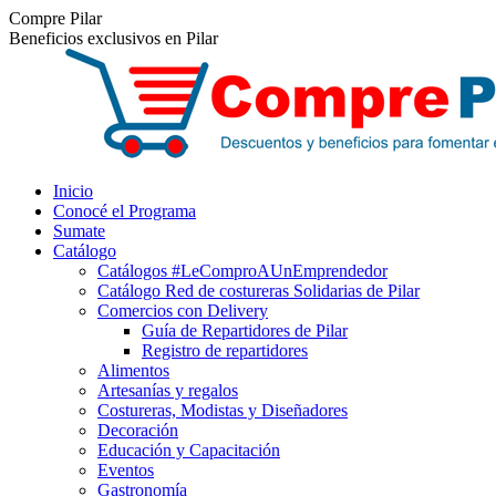
Saltar
Facebook
Instagram
Compre Pilar
al
Beneficios exclusivos en Pilar
contenido
Inicio
Conocé el Programa
Sumate
Catálogo
Catálogos #LeComproAUnEmprendedor
Catálogo Red de costureras Solidarias de Pilar
Comercios con Delivery
Guía de Repartidores de Pilar
Registro de repartidores
Alimentos
Artesanías y regalos
Costureras, Modistas y Diseñadores
Decoración
Educación y Capacitación
Eventos
Gastronomía